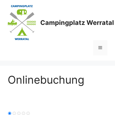
Zum
Inhalt
springen
Campingplatz Werratal
Menü
Onlinebuchung